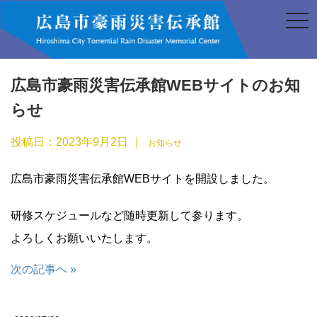
t
o
g
g
l
e
n
広島市豪雨災害伝承館WEBサイトのお知
a
v
らせ
i
g
a
投稿日：2023年9月2日 ｜
お知らせ
t
i
o
n
広島市豪雨災害伝承館WEBサイトを開設しました。
研修スケジュールなど随時更新して参ります。
よろしくお願いいたします。
次の記事へ »