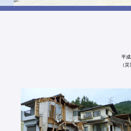
平成
（災