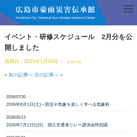
t
o
g
g
l
e
n
イベント・研修スケジュール 2月分を公
a
v
開しました
i
g
a
投稿日：
2025年1月10日
｜
お知らせ
t
i
o
« 前の記事へ
次の記事へ »
n
2026/07/20
2026年8月1日(土)～防災や気象を楽しく学べる気象科...
2026/05/12
2026年7月12日(日) 国土交通省リレー講演会特別講...