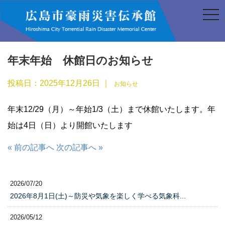
t
o
g
g
l
e
n
年末年始 休館日のお知らせ
a
v
i
投稿日：
2025年12月26日
｜
お知らせ
g
a
t
年末12/29（月）～年始1/3（土）まで休館いたします。年
i
o
始は4日（日）より開館いたします
n
« 前の記事へ
次の記事へ »
2026/07/20
2026年8月1日(土)～防災や気象を楽しく学べる気象科...
2026/05/12